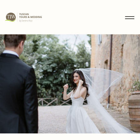
MENU
IT
EN
DE
ENTDECKEN
HOCHZEITEN
TOUREN