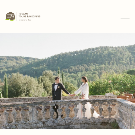
MENU
IT
EN
DE
ENTDECKEN
HOCHZEITEN
TOUREN