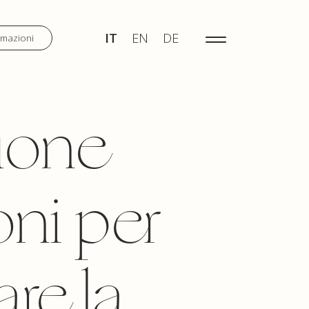
IT
EN
DE
MENU
IT
EN
DE
rmazioni
SCOPRI
uone
WEDDING
oni per
TOURS
are la