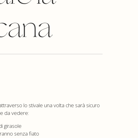
cana
 attraverso lo stivale una volta che sarà sicuro
se da vedere:
di girasole
eranno senza fiato