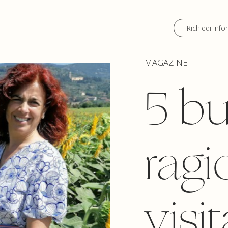
Richiedi info
MAGAZINE
5 b
ragi
visit