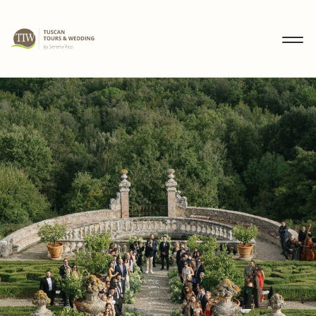
MENU
IT
EN
DE
SCOPRI
WEDDING
TOURS