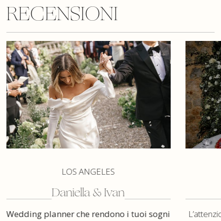
RECENSIONI
LOS ANGELES
Daniella & Ivan
L’attenzio
Wedding planner che rendono i tuoi sogni