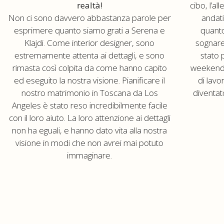
cibo, l’a
realtà!
andati
Non ci sono davvero abbastanza parole per
quanto
esprimere quanto siamo grati a Serena e
sognare.
Klajdi. Come interior designer, sono
stato 
estremamente attenta ai dettagli, e sono
weekend
rimasta così colpita da come hanno capito
di lav
ed eseguito la nostra visione. Pianificare il
diventat
nostro matrimonio in Toscana da Los
Angeles è stato reso incredibilmente facile
con il loro aiuto. La loro attenzione ai dettagli
non ha eguali, e hanno dato vita alla nostra
visione in modi che non avrei mai potuto
immaginare.