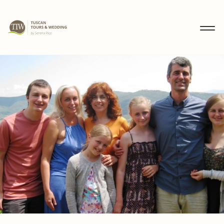
MENU
IT
EN
DE
SCOPRI
WEDDING
TOURS