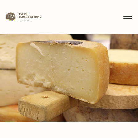
MENU
IT
EN
DE
SCOPRI
WEDDING
TOURS