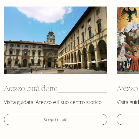
Arezzo città d’arte
Arezzo 
Visita guidata: Arezzo e il suo centro storico
Visita gui
Scopri di più