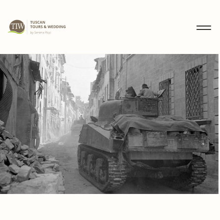
MENU
IT
EN
DE
SCOPRI
WEDDING
TOURS