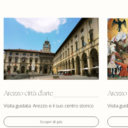
Arezzo città d’arte
Arezzo 
Visita guidata: Arezzo e il suo centro storico
Visita gui
Scopri di più