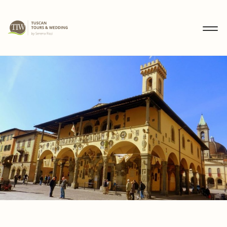
MENU
IT
EN
DE
SCOPRI
WEDDING
TOURS